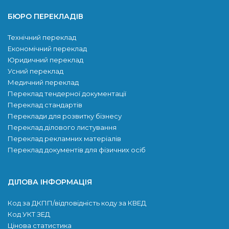
БЮРО ПЕРЕКЛАДІВ
Технічний переклад
Економічний переклад
Юридичний переклад
Усний переклад
Медичний переклад
Переклад тендерної документації
Переклад стандартів
Переклади для розвитку бiзнесу
Переклад ділового листування
Переклад рекламних матеріалів
Переклад документів для фізичних осіб
ДІЛОВА ІНФОРМАЦІЯ
Код за ДКПП/відповідність коду за КВЕД
Код УКТ ЗЕД
Цінова статистика