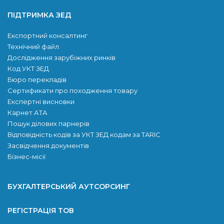
ПІДТРИМКА ЗЕД
Експортний консалтинг
Технічний файл
Дослідження зарубіжних ринків
Код УКТ ЗЕД
Бюро перекладів
Сертификати про походження товару
Експертні висновки
Карнет АТА
Пошук ділових парнерів
Відповідність кодів за УКТ ЗЕД кодам за TARIC
Засвідчення документів
Бізнес-місії
БУХГАЛТЕРСЬКИЙ АУТСОРСИНГ
РЕГІСТРАЦІЯ ТОВ