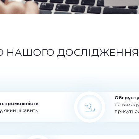
 НАШОГО ДОСЛІДЖЕННЯ 
Обгрунту
2.
оспроможність
по виход
, який цікавить.
присутнос