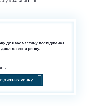
орту в заданої ніші
аву для вас частину дослідження,
 дослідження ринку.
днів
ЛІДЖЕННЯ РИНКУ