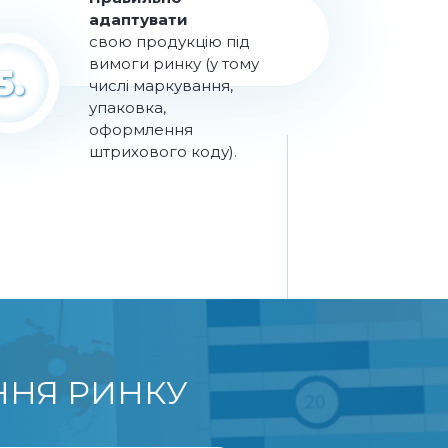
адаптувати
свою продукцію під
вимоги ринку (у тому
5.
числі маркування,
упаковка,
оформлення
штрихового коду).
ННЯ РИНКУ