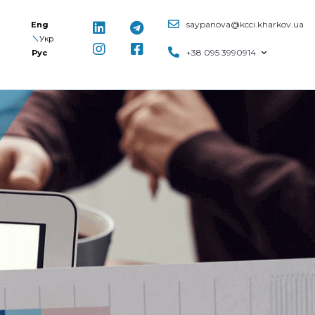
saypanova@kcci.kharkov.ua
Eng
Укр
+38 095 3990914
Рус