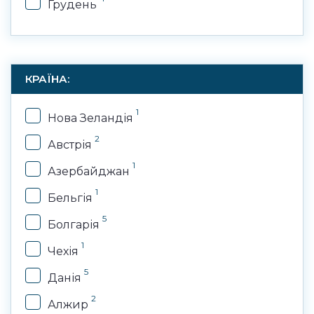
Грудень
КРАЇНА:
1
Нова Зеландія
2
Австрія
1
Азербайджан
1
Бельгія
5
Болгарія
1
Чехія
5
Данія
2
Алжир