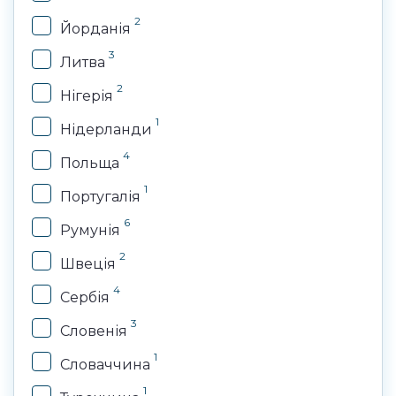
2
Йорданія
3
Литва
2
Нігерія
1
Нідерланди
4
Польща
1
Португалія
6
Румунія
2
Швеція
4
Сербія
3
Словенія
1
Словаччина
1