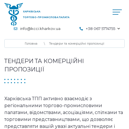
ХАРКІВСЬКА
ТОРГОВО-ПРОМИСЛОВА ПАЛАТА
info@kcci.kharkov.ua
+38 067 5774755
Головна
Тендери та комерційні пропозиції
ТЕНДЕРИ ТА КОМЕРЦІЙНІ
ПРОПОЗИЦІЇ
Харківська ТПП активно взаємодіє з
регіональними торгово-промисловими
палатами, відомствами, асоціаціями, спілками та
торговими представництвами, що дозволяє
представляти вашій увазі актуальні тендери і