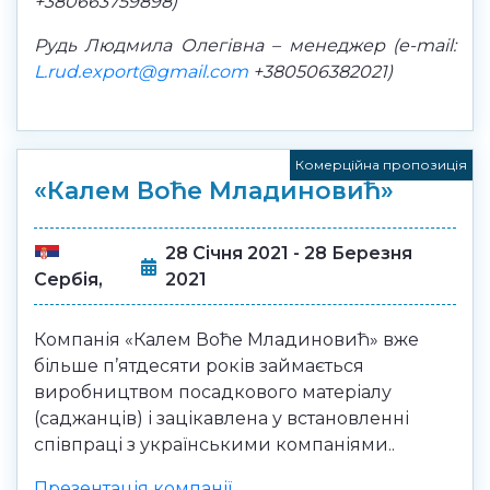
+380663759898)
Рудь Людмила Олегівна – менеджер (
e
-
mail
:
L
.
rud
.
export
@
gmail
.
com
+380506382021)
Комерційна пропозиція
«Калем Воће Младиновић»
28 Січня 2021 - 28 Березня
2021
Сербія,
Компанія «Калем Воће Младиновић» вже
більше п’ятдесяти років займається
виробництвом посадкового матеріалу
(саджанців) і зацікавлена у встановленні
співпраці з українськими компаніями..
Презентація компанії.