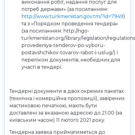
виконання робіт, надання послуг для
потреб держави» (за посиланням:
http://www.turkmenistan.gov.tm/?id=7949
)
та з «Порядком проведення тендера»
(за nocиланням: http://ngo-
turkmenistan.org/library/legislation/regulation
provedeniya-tenderov-po-vyboru-
postavshchikov-tovarov-rabot-i-uslug/) і
переліком документів, необхідних для
участі в тендері.
Тендерні документи в двох окремих пакетах
(технічна і комерційна пропозиції), завірених
мастиковою печаткою, мають бути
доставлені за вказаною адресою до 21.00 (за
київським часом) 11 лютого 2021 року.
Тендерна заявка прийматиметься до