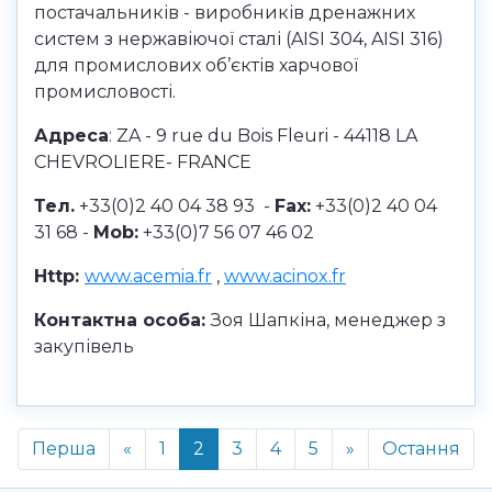
постачальників - виробників дренажних
систем з нержавіючої сталі (AISI 304, AISI 316)
для промислових об’єктів харчової
промисловості.
Адреса
: ZA - 9 rue du Bois Fleuri - 44118 LA
CHEVROLIERE- FRANCE
Тел
.
+33(0)2 40 04 38 93 -
Fax:
+33(0)2 40 04
31 68 -
Mob:
+33(0)7 56 07 46 02
Http:
www.acemia.fr
,
www.acinox.fr
Контактна особа:
Зоя Шапкіна, менеджер з
закупівель
Перша
«
1
2
3
4
5
»
Остання