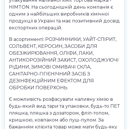
упакування наливної хімії. Торгова марка -
HIMTON. На сьогоднішній день компанія є
одним з найбільших виробників хімічної
продукції в Україні та має позитивний досвід
експортних операцій.
В асортименті: РОЗЧИННИКИ, УАЙТ-СПІРИТ,
СОЛЬВЕНТ, КЕРОСИН, ЗАСОБИ ДЛЯ
ОБЕЗЖИРЮВАННЯ, ОЛІФИ, ЛАКИ,
АНТИКОРОЗІЙНИЙ ЗАХИСТ, ОХОЛОДЖУЮЧІ
РІДИНИ, ЗИМОВІ ОМИВАЧІ СКЛА,
САНІТАРНО-ГІГІЄНІЧНИЙ ЗАСІБ З
ДЕЗІНФЕКЦІЙНИМ ЕФЕКТОМ ДЛЯ
ОБРОБКИ ПОВЕРХОНЬ.
Є можливість розфасувати наливну хімію в
будь-який вид тари та упаковки, будь-то ПЕТ
пляшка, пляшка з дозатором, фліп-топом,
кришкою, ковпаком або пуш-пулом. За
бажанням клієнта товар може мати будь-яку