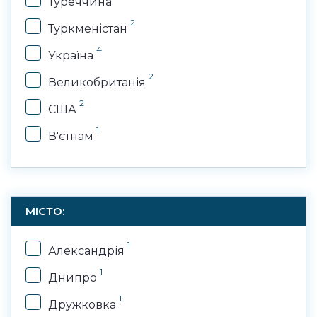
Туреччина
2
Туркменістан
4
Україна
2
Великобританія
2
США
1
В'єтнам
МІСТО:
1
Александрія
1
Днипро
1
Дружковка