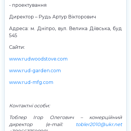
- проектування
Директор – Рудь Артур Вікторович
Адреса: м. Дніпро, вул. Велика Діївська, буд
545
Сайти:
www.rudwoodstove.com
www.rud-garden.com
www.rud-mfg.com
Контактні особи:
Тоблер Ігор Олегович – комерційний
директор (
e
-
mail
:
tobler
2010@
ukr
.
net