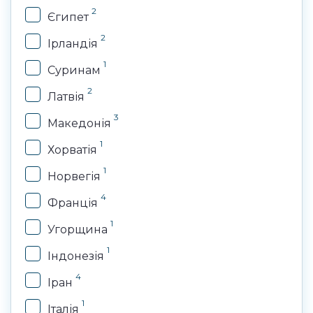
2
Єгипет
2
Ірландія
1
Суринам
2
Латвія
3
Македонія
1
Хорватія
1
Норвегія
4
Франція
1
Угорщина
1
Індонезія
4
Іран
1
Італія