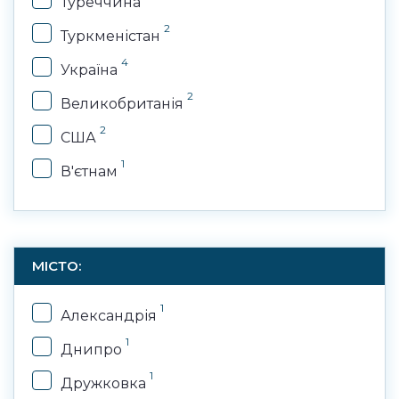
Туреччина
2
Туркменістан
4
Україна
2
Великобританія
2
США
1
В'єтнам
МІСТО:
1
Александрія
1
Днипро
1
Дружковка