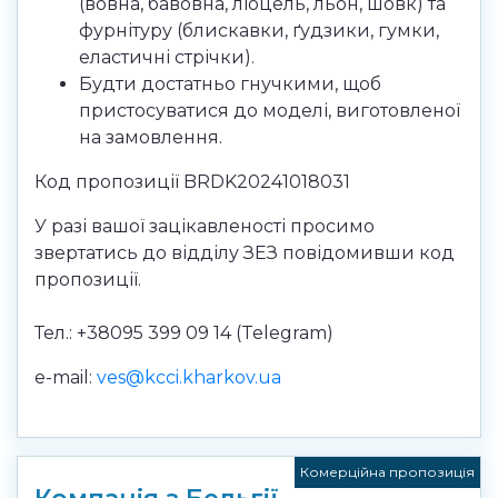
(вовна, бавовна, ліоцель, льон, шовк) та
фурнітуру (блискавки, ґудзики, гумки,
еластичні стрічки).
Будти достатньо гнучкими, щоб
пристосуватися до моделі, виготовленої
на замовлення.
Код пропозиції BRDK20241018031
У разі вашої зацікавленості просимо
звертатись до відділу ЗЕЗ повідомивши код
пропозиції.
Тел.: +38095 399 09 14 (Telegram)
e-mail:
ves@kcci.kharkov.ua
Комерційна пропозиція