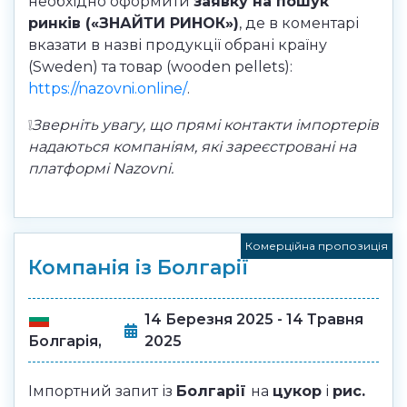
необхідно оформити
заявку на пошук
ринків («ЗНАЙТИ РИНОК»)
, де в коментарі
вказати в назві продукції обрані країну
(Sweden) та товар (wooden pellets):
https://nazovni.online/
.
❕
Зверніть увагу, що прямі контакти імпортерів
надаються компаніям, які зареєстровані на
платформі Nazovni.
Комерційна пропозиція
Компанія із Болгарії
14 Березня 2025 - 14 Травня
2025
Болгарія,
Імпортний запит із
Болгарії
на
цукор
і
рис.