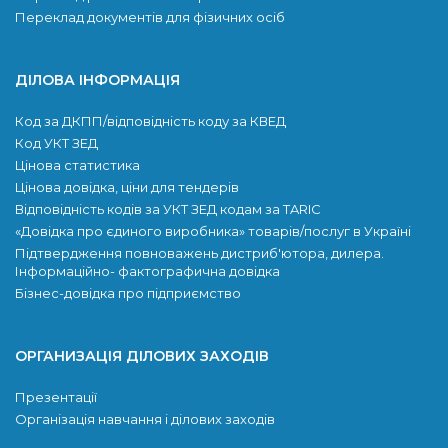
Переклад документів для фізичних осіб
ДІЛОВА ІНФОРМАЦІЯ
Код за ДКПП/відповідність коду за КВЕД
Код УКТ ЗЕД
Цінова статистика
Цінова довідка, ціни для тендерів
Відповідність кодів за УКТ ЗЕД кодам за TARIC
«Довідка про єдиного виробника» товарів/послуг в Україні
Підтвердження повноважень дистриб'ютора, дилера.
Інформаційно- фактографична довідка
Бізнес-довідка про підприємство
ОРГАНИЗАЦІЯ ДІЛОВИХ ЗАХОДІВ
Презентації
Організація навчання і ділових заходів