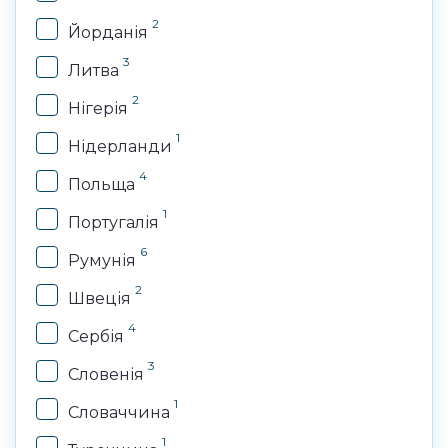
2
Йорданія
3
Литва
2
Нігерія
1
Нідерланди
4
Польща
1
Португалія
6
Румунія
2
Швеція
4
Сербія
3
Словенія
1
Словаччина
1