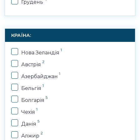
Грудень
КРАЇНА:
1
Нова Зеландія
2
Австрія
1
Азербайджан
1
Бельгія
5
Болгарія
1
Чехія
5
Данія
2
Алжир