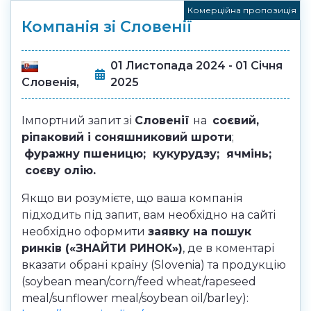
Комерційна пропозиція
Компанія зі Словенії
01 Листопада 2024 - 01 Січня
Словенія,
2025
Імпортний запит зі
Словенії
на
соєвий,
ріпаковий і соняшниковий шроти
;
фуражну пшеницю; кукурудзу; ячмінь;
соєву олію.
Якщо ви розумієте, що ваша компанія
підходить під запит, вам необхідно на сайті
необхідно оформити
заявку на пошук
ринків («ЗНАЙТИ РИНОК»)
, де в коментарі
вказати обрані країну (Slovenia) та продукцію
(soybean mean/corn/feed wheat/rapeseed
meal/sunflower meal/soybean oil/barley):