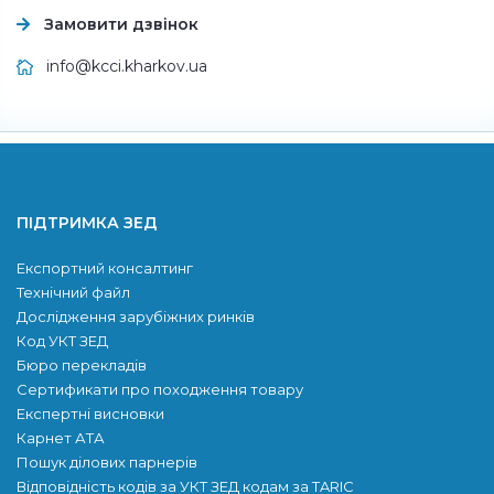
Замовити дзвінок
info@kcci.kharkov.ua
ПІДТРИМКА ЗЕД
Експортний консалтинг
Технічний файл
Дослідження зарубіжних ринків
Код УКТ ЗЕД
Бюро перекладів
Сертификати про походження товару
Експертні висновки
Карнет АТА
Пошук ділових парнерів
Відповідність кодів за УКТ ЗЕД кодам за TARIC