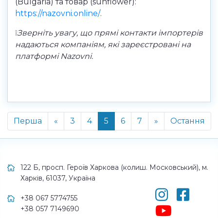
(Bulgaria) та товар (
sunflower
):
https://nazovni.online/
.
❕
Зверніть увагу, що прямі контакти імпортерів
надаються компаніям, які зареєстровані на
платформі Nazovni.
Перша
«
3
4
5
6
7
»
Остання
122 Б, просп. Героїв Харкова (колиш. Московський), м.
Харків, 61037, Україна
+38 067 5774755
+38 057 7149690