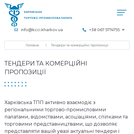
ХАРКІВСЬКА
ТОРГОВО-ПРОМИСЛОВА ПАЛАТА
info@kcci.kharkov.ua
+38 067 5774755
Головна
Тендери та комерційні пропозиції
ТЕНДЕРИ ТА КОМЕРЦІЙНІ
ПРОПОЗИЦІЇ
Харківська ТПП активно взаємодіє з
регіональними торгово-промисловими
палатами, відомствами, асоціаціями, спілками та
торговими представництвами, що дозволяє
представляти вашій увазі актуальні тендери і