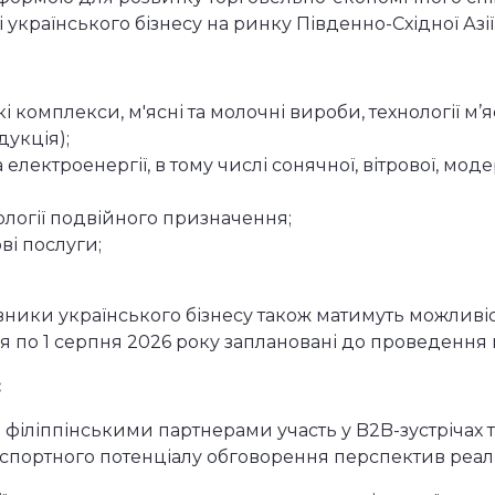
українського бізнесу на ринку Південно-Східної Азії
кі комплекси, м'ясні та молочні вироби, технології 
укція);
лектроенергії, в тому числі сонячної, вітрової, мод
ології подвійного призначення;
ві послуги;
авники українського бізнесу також матимуть можливіс
пня по 1 серпня 2026 року заплановані до проведення 
:
з філіппінськими партнерами участь у B2B-зустріча
експортного потенціалу обговорення перспектив реалі