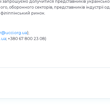
ї запрошуємо долучитися представників українськог
го, оборонного секторів, представників індустрії о
а філіппінський ринок.
er@ucci.org.ua
);
.ua
; +380 67 800 23 08)