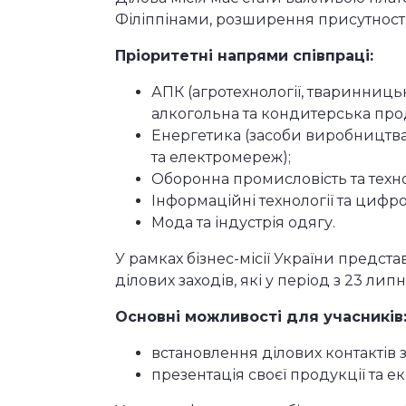
Філіппінами, розширення присутності 
Пріоритетні напрями співпраці:
АПК (агротехнології, тваринниць
алкогольна та кондитерська прод
Енергетика (засоби виробництва е
та електромереж);
Оборонна промисловість та техн
Інформаційні технології та цифро
Мода та індустрія одягу.
У рамках бізнес-місії України предст
ділових заходів, які у період з 23 ли
Основні можливості для учасників
встановлення ділових контактів 
презентація своєї продукції та 