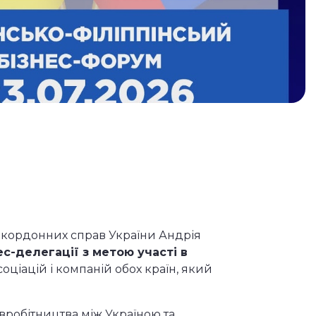
 закордонних справ України Андрія
нес-делегації з метою участі в
оціацій і компаній обох країн, який
вробітництва між Україною та