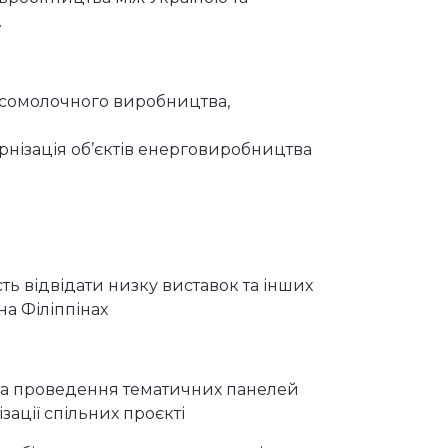
.
м’ясомолочного виробництва,
ернізація об’єктів енерговиробництва
ть відвідати низку виставок та інших
на Філіппінах
х та проведення тематичних панелей
зації спільних проєкті