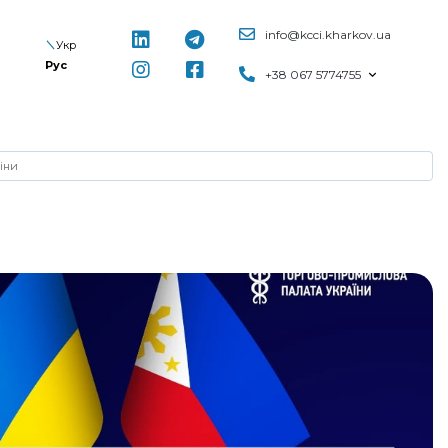
info@kcci.kharkov.ua
Укр
Рус
+38 067 5774755
піни