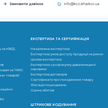
Замовити дзвінок
info@kcci.kharkov.ua
ЕКСПЕРТИЗА ТА СЕРТИФІКАЦІЯ
у за КВЕД
Незалежна експертиза
Експертиза умов доступу продукції на ринок
Цінова експертиза
рів
Експертиза з розрахунку давальницької
сировини
 кодам за TARIC
Експертиза договорів
ка» товарів/
Сертификати про походження товару
Фіксація пошкоджень
маційно-
Оцінка збитків
тво
ШТРИХОВЕ КОДУВАННЯ