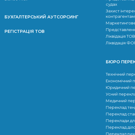
судах
Захист інтере
контрагентам
БУХГАЛТЕРСЬКИЙ АУТСОРСИНГ
Маркетингове
Представлення
РЕГІСТРАЦІЯ ТОВ
Ліквідація ТОВ
Ліквідація Ф
БЮРО ПЕРЕ
Технічний пер
Економічний 
Юридичний п
Усний перекл
Медичний пе
Переклад тен
Переклад ста
Переклади для
Переклад діл
Переклад рек