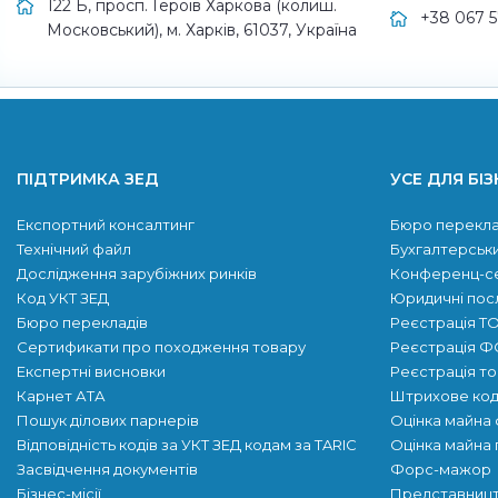
122 Б, просп. Героїв Харкова (колиш.
+38 067 
Московський), м. Харків, 61037, Україна
ПІДТРИМКА ЗЕД
УСЕ ДЛЯ БІЗ
Експортний консалтинг
Бюро перекла
Технічний файл
Бухгалтерськи
Дослідження зарубіжних ринків
Конференц-с
Код УКТ ЗЕД
Юридичні пос
Бюро перекладів
Реєстрація Т
Сертификати про походження товару
Реєстрація 
Експертні висновки
Реєстрація т
Карнет АТА
Штрихове код
Пошук ділових парнерів
Оцінка майна 
Відповідність кодів за УКТ ЗЕД кодам за TARIC
Оцінка майна 
Засвідчення документів
Форс-мажор
Бізнес-місії
Представницт