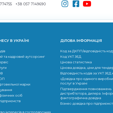
5774755
+38 057 7149690
НЕСУ В УКРАЇНІ
ДІЛОВА ІНФОРМАЦІЯ
дів
Код за ДКПП/відповідність код
й та кадровий аутсорсинг
Код УКТ ЗЕД
ервіс
Цінова статистика
луги
Цінова довідка, ціни для тенде
ОВ
Відповідність кодів за УКТ ЗЕД
ФОП
«Довідка про єдиного виробни
послуг в Україні
орговельної марки
Підтвердження повноважень
ування
дистриб'ютора, дилера. Інфор
фізичних осіб
фактографична довідка
підприємств
Бізнес-довідка про підприємс
во інтересів в господарських