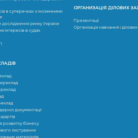
ОРГАНИЗАЦІЯ ДІЛОВИХ ЗА
сів в суперечках з іноземними
и
Презентації
 дослідження ринку України
Організація навчання і ділових
 інтересів в судах
ОП
КЛАДІВ
еклад
переклад
ереклад
ад
реклад
дерної документації
ндартів
 розвитку бiзнесу
ового листування
ламних матеріалів