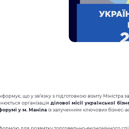
формує, що у зв’язку з підготовкою візиту Міністра
снюється організація
ділової місії української біз
форумі у м. Маніла
із залученням ключових бізнес-ас
тформою для розвитку торговельно-економічного спі