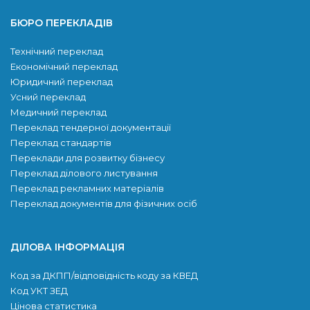
БЮРО ПЕРЕКЛАДІВ
Технічний переклад
Економічний переклад
Юридичний переклад
Усний переклад
Медичний переклад
Переклад тендерної документації
Переклад стандартів
Переклади для розвитку бiзнесу
Переклад ділового листування
Переклад рекламних матеріалів
Переклад документів для фізичних осіб
ДІЛОВА ІНФОРМАЦІЯ
Код за ДКПП/відповідність коду за КВЕД
Код УКТ ЗЕД
Цінова статистика