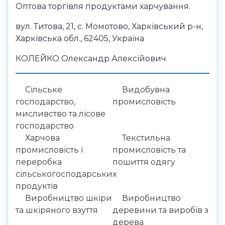
Оптова торгівля продуктами харчування.
вул. Титова, 21, с. Момотово, Харківський р-н,
Харківська обл., 62405, Україна
КОЛЕЙКО Олександр Алексійович
Сільське
Видобувна
господарство,
промисловість
мисливство та лісове
господарство
Харчова
Текстильна
промисловість і
промисловість та
переробка
пошиття одягу
сільськогосподарських
продуктів
Виробництво шкіри
Виробництво
та шкіряного взуття
деревини та виробів з
дерева