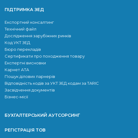
ПІДТРИМКА ЗЕД
Експортний консалтинг
Технічний файл
Дослідження зарубіжних ринків
Код УКТ ЗЕД
Бюро перекладів
Сертификати про походження товару
Експертні висновки
Карнет АТА
Пошук ділових парнерів
Відповідність кодів за УКТ ЗЕД кодам за TARIC
Засвідчення документів
Бізнес-місії
БУХГАЛТЕРСЬКИЙ АУТСОРСИНГ
РЕГІСТРАЦІЯ ТОВ