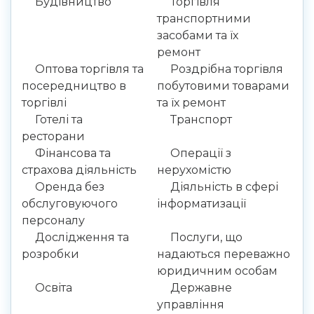
Будівництво
Торгівля
транспортними
засобами та їх
ремонт
Оптова торгівля та
Роздрібна торгівля
посередництво в
побутовими товарами
торгівлі
та їх ремонт
Готелі та
Транспорт
ресторани
Фінансова та
Операції з
страхова діяльність
нерухомістю
Оренда без
Діяльність в сфері
обслуговуючого
інформатизації
персоналу
Дослідження та
Послуги, що
розробки
надаються переважно
юридичним особам
Освіта
Державне
управління