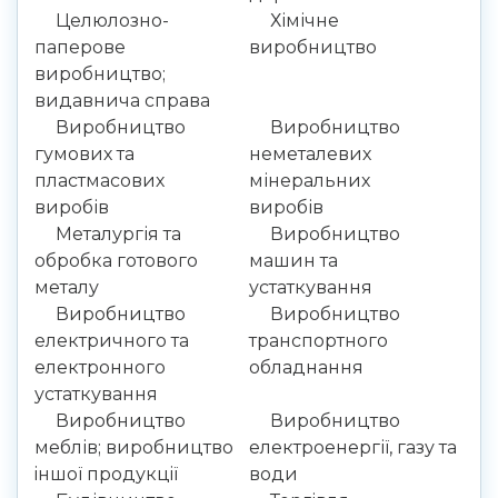
Целюлозно-
Хімічне
паперове
виробництво
виробництво;
видавнича справа
Виробництво
Виробництво
гумових та
неметалевих
пластмасових
мінеральних
виробів
виробів
Металургія та
Виробництво
обробка готового
машин та
металу
устаткування
Виробництво
Виробництво
електричного та
транспортного
електронного
обладнання
устаткування
Виробництво
Виробництво
меблів; виробництво
електроенергії, газу та
iншої продукцiї
води