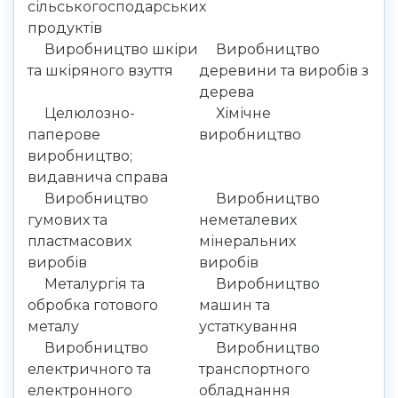
сільськогосподарських
продуктів
Виробництво шкіри
Виробництво
та шкіряного взуття
деревини та виробів з
дерева
Целюлозно-
Хімічне
паперове
виробництво
виробництво;
видавнича справа
Виробництво
Виробництво
гумових та
неметалевих
пластмасових
мінеральних
виробів
виробів
Металургія та
Виробництво
обробка готового
машин та
металу
устаткування
Виробництво
Виробництво
електричного та
транспортного
електронного
обладнання