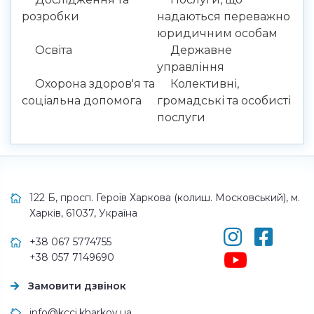
розробки
надаються переважно
юридичним особам
Освіта
Державне
управління
Охорона здоров'я та
Колективні,
соціальна допомога
громадські та особисті
послуги
122 Б, просп. Героїв Харкова (колиш. Московський), м.
Харків, 61037, Україна
+38 067 5774755
+38 057 7149690
Замовити дзвінок
info@kcci.kharkov.ua