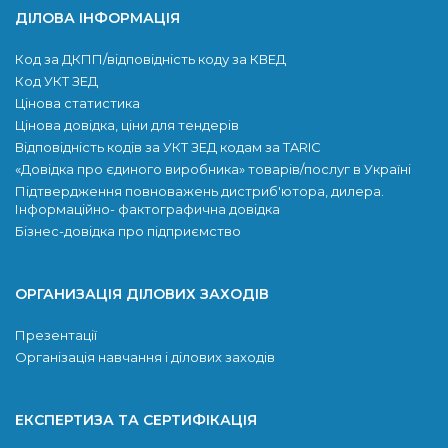
ДІЛОВА ІНФОРМАЦІЯ
Код за ДКПП/відповідність коду за КВЕД
Код УКТ ЗЕД
Цінова статистика
Цінова довідка, ціни для тендерів
Відповідність кодів за УКТ ЗЕД кодам за TARIC
«Довідка про єдиного виробника» товарів/послуг в Україні
Підтвердження повноважень дистриб'ютора, дилера.
Інформаційно- фактографична довідка
Бізнес-довідка про підприємство
ОРГАНИЗАЦІЯ ДІЛОВИХ ЗАХОДІВ
Презентації
Організація навчання і ділових заходів
ЕКСПЕРТИЗА ТА СЕРТИФІКАЦІЯ