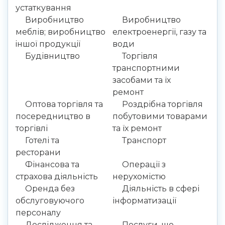
устаткування
Виробництво
Виробництво
меблів; виробництво
електроенергії, газу та
iншої продукцiї
води
Будівництво
Торгівля
транспортними
засобами та їх
ремонт
Оптова торгівля та
Роздрібна торгівля
посередництво в
побутовими товарами
торгівлі
та їх ремонт
Готелі та
Транспорт
ресторани
Фінансова та
Операції з
страхова діяльність
нерухомістю
Оренда без
Діяльність в сфері
обслуговуючого
інформатизації
персоналу
Дослідження та
Послуги, що