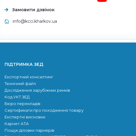
Замовити дзвінок
info@kcci.kharkov.ua
ПІДТРИМКА ЗЕД
Експортний консалтинг
Технічний файл
Дослідження зарубіжних ринків
Код УКТ ЗЕД
Бюро перекладів
Сертификати про походження товару
Експертні висновки
Карнет АТА
Пошук ділових парнерів