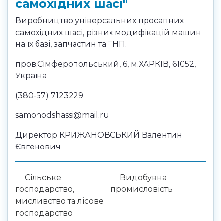
самохідних шасі"
Виробництво універсальних просапних
самохідних шасі, різних модифікацій машин
на їх базі, запчастин та ТНП.
пров.Сімферопольський, 6, м.ХАРКІВ, 61052,
Україна
(380-57) 7123229
samohodshassi@mail.ru
Директор КРИЖАНОВСЬКИЙ Валентин
Євгенович
Сільське
Видобувна
господарство,
промисловість
мисливство та лісове
господарство