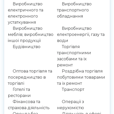
Виробництво
Виробництво
електричного та
транспортного
електронного
обладнання
устаткування
Виробництво
Виробництво
меблів; виробництво
електроенергії, газу та
iншої продукцiї
води
Будівництво
Торгівля
транспортними
засобами та їх
ремонт
Оптова торгівля та
Роздрібна торгівля
посередництво в
побутовими товарами
торгівлі
та їх ремонт
Готелі та
Транспорт
ресторани
Фінансова та
Операції з
страхова діяльність
нерухомістю
Оренда без
Діяльність в сфері