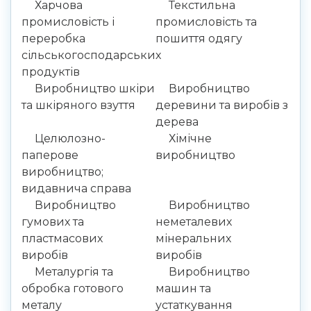
Харчова
Текстильна
промисловість і
промисловість та
переробка
пошиття одягу
сільськогосподарських
продуктів
Виробництво шкіри
Виробництво
та шкіряного взуття
деревини та виробів з
дерева
Целюлозно-
Хімічне
паперове
виробництво
виробництво;
видавнича справа
Виробництво
Виробництво
гумових та
неметалевих
пластмасових
мінеральних
виробів
виробів
Металургія та
Виробництво
обробка готового
машин та
металу
устаткування