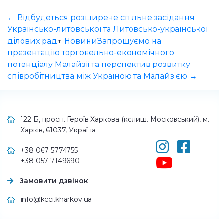
← Відбудеться розширене спільне засідання
Українсько-литовської та Литовсько-української
ділових рад
↑
Новини
Запрошуємо на
презентацію торговельно-економічного
потенціалу Малайзії та перспектив розвитку
співробітництва між Україною та Малайзією →
122 Б, просп. Героїв Харкова (колиш. Московський), м.
Харків, 61037, Україна
+38 067 5774755
+38 057 7149690
Замовити дзвінок
info@kcci.kharkov.ua