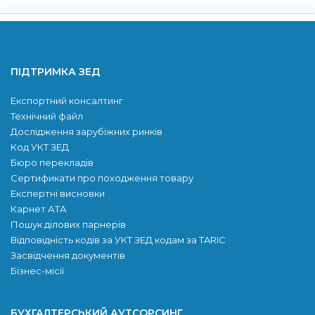
ПІДТРИМКА ЗЕД
Експортний консалтинг
Технічний файл
Дослідження зарубіжних ринків
Код УКТ ЗЕД
Бюро перекладів
Сертификати про походження товару
Експертні висновки
Карнет АТА
Пошук ділових парнерів
Відповідність кодів за УКТ ЗЕД кодам за TARIC
Засвідчення документів
Бізнес-місії
БУХГАЛТЕРСЬКИЙ АУТСОРСИНГ