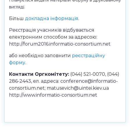
Планується видати матеріали Форуму в друкованому
вигляді.
Більш
докладна інформація
.
Реєстрація учасників відбувається
електронним способом за адресою:
http://forum2016.informatio-consortium.net
або необхідно заповнити
реєстраційну
форму
.
Контакти Оргкомітету:
(044) 521-0070, (044)
286-2443, ел. адреса: conference@informatio-
consortium.net; matusevich@uintei.kiev.ua
http://www.informatio-consortium.net