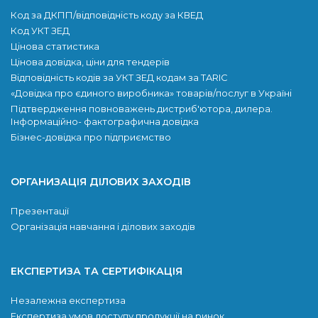
Код за ДКПП/відповідність коду за КВЕД
Код УКТ ЗЕД
Цінова статистика
Цінова довідка, ціни для тендерів
Відповідність кодів за УКТ ЗЕД кодам за TARIC
«Довідка про єдиного виробника» товарів/послуг в Україні
Підтвердження повноважень дистриб'ютора, дилера.
Інформаційно- фактографична довідка
Бізнес-довідка про підприємство
ОРГАНИЗАЦІЯ ДІЛОВИХ ЗАХОДІВ
Презентації
Організація навчання і ділових заходів
ЕКСПЕРТИЗА ТА СЕРТИФІКАЦІЯ
Незалежна експертиза
Експертиза умов доступу продукції на ринок