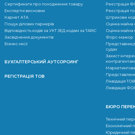
Сертификати про походження товару
Реєстрація 
Експертні висновки
Реєстрація т
Карнет АТА
Штрихове код
Пошук ділових парнерів
Оцінка майна 
Відповідність кодів за УКТ ЗЕД кодам за TARIC
Оцінка майна 
Засвідчення документів
Форс-мажор
Бізнес-місії
Представницт
судах
Захист інтере
контрагентам
БУХГАЛТЕРСЬКИЙ АУТСОРСИНГ
Маркетингове
Представлення
РЕГІСТРАЦІЯ ТОВ
Ліквідація ТОВ
Ліквідація Ф
БЮРО ПЕРЕ
Технічний пер
Економічний 
Юридичний п