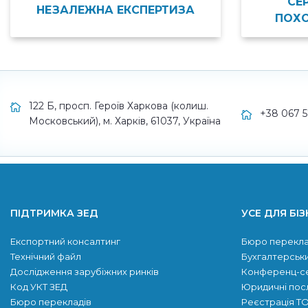
СЕ
НЕЗАЛЕЖНА ЕКСПЕРТИЗА
ПОХ
122 Б, просп. Героїв Харкова (колиш.
+38 067 
Московський), м. Харків, 61037, Україна
ПІДТРИМКА ЗЕД
УСЕ ДЛЯ БІЗ
Експортний консалтинг
Бюро перекла
Технічний файл
Бухгалтерськи
Дослідження зарубіжних ринків
Конференц-с
Код УКТ ЗЕД
Юридичні пос
Бюро перекладів
Реєстрація Т