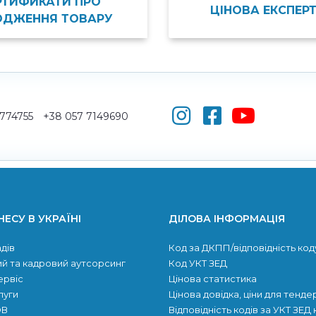
РТИФИКАТИ ПРО
ЦІНОВА ЕКСПЕР
ОДЖЕННЯ ТОВАРУ
5774755
+38 057 7149690
НЕСУ В УКРАЇНІ
ДІЛОВА ІНФОРМАЦІЯ
дів
Код за ДКПП/відповідність код
й та кадровий аутсорсинг
Код УКТ ЗЕД
ервіс
Цінова статистика
луги
Цінова довідка, ціни для тенде
ОВ
Відповідність кодів за УКТ ЗЕД