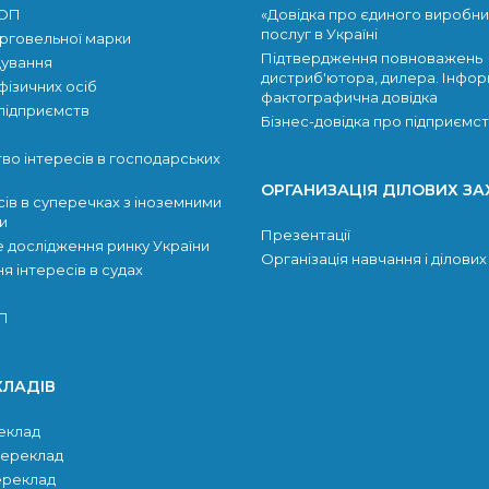
ФОП
«Довідка про єдиного виробни
послуг в Україні
орговельної марки
Підтвердження повноважень
ування
дистриб'ютора, дилера. Інфор
фізичних осіб
фактографична довідка
підприємств
Бізнес-довідка про підприємс
во інтересів в господарських
ОРГАНИЗАЦІЯ ДІЛОВИХ ЗА
сів в суперечках з іноземними
и
Презентації
 дослідження ринку України
Організація навчання і ділових
 інтересів в судах
ОП
КЛАДІВ
еклад
переклад
ереклад