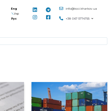
info@kcci.kharkov.ua
Eng
Укр
+38 067 5774755
Рус