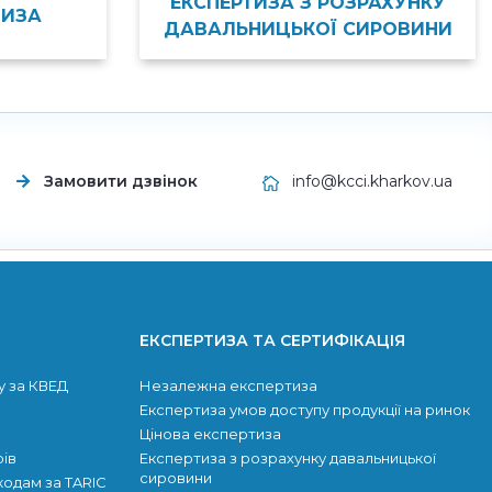
ЕКСПЕРТИЗА З РОЗРАХУНКУ
ТИЗА
ДАВАЛЬНИЦЬКОЇ СИРОВИНИ
Замовити дзвінок
info@kcci.kharkov.ua
ЕКСПЕРТИЗА ТА СЕРТИФІКАЦІЯ
у за КВЕД
Незалежна експертиза
Експертиза умов доступу продукції на ринок
Цінова експертиза
рів
Експертиза з розрахунку давальницької
сировини
 кодам за TARIC